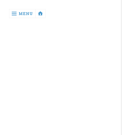
‹
MENU
return

Hakkımda
Projelerim
Kullandığım
Ürünler
İzlediğim
Diziler